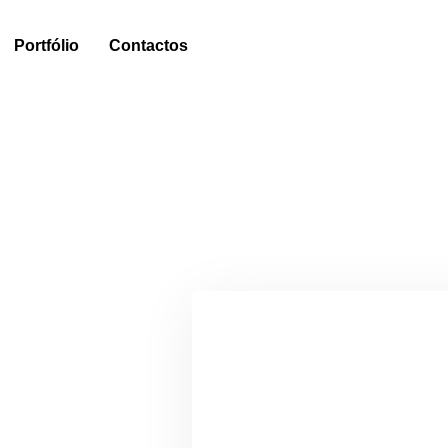
Portfólio
Contactos
O seu nome
O seu e-mail