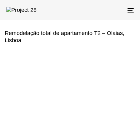
Skip
Skip
links
to
To
primary
na
navigation
Skip
Remodelação total de apartamento T2 – Olaias,
to
Lisboa
content