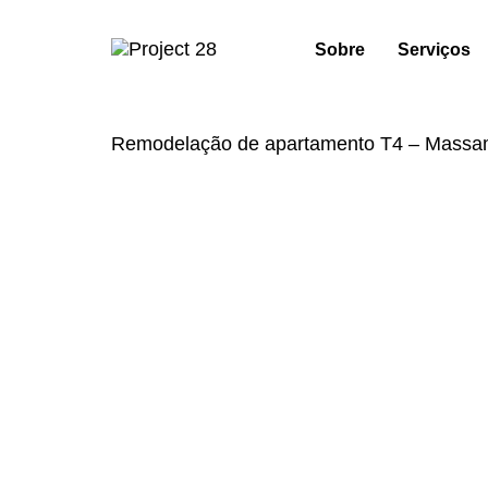
Skip
Skip
links
to
Sobre
Serviços
primary
navigation
Skip
to
Remodelação de apartamento T4 – Massam
content