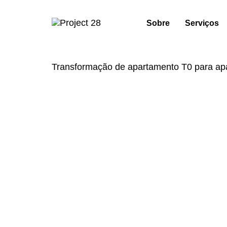
Skip
Skip
links
to
Sobre
Serviços
primary
navigation
Skip
to
Transformação de apartamento T0 para ap
content