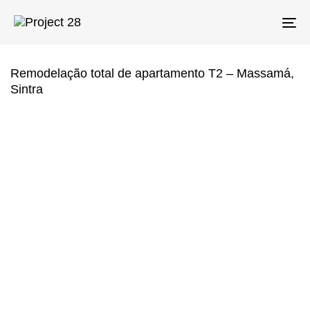
Skip
Skip
links
to
To
primary
na
navigation
Skip
Remodelação total de apartamento T2 – Massamá,
to
Sintra
content