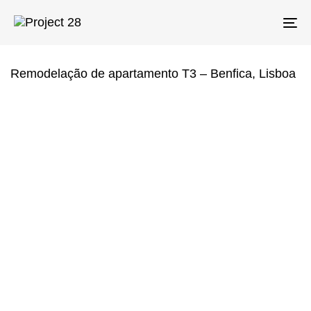
Skip
Skip
links
to
To
primary
na
navigation
Skip
Remodelação de apartamento T3 – Benfica, Lisboa
to
content