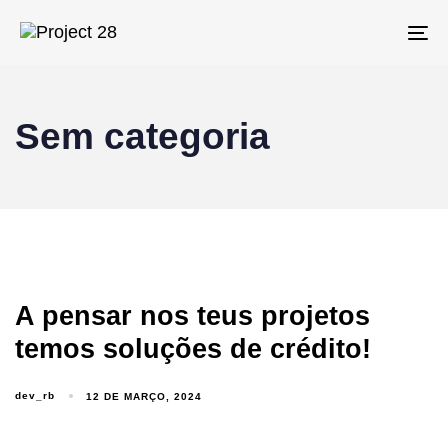
Skip
Skip
links
to
To
primary
na
navigation
Skip
Sem categoria
to
content
A pensar nos teus projetos
temos soluções de crédito!
dev_rb
12 DE MARÇO, 2024